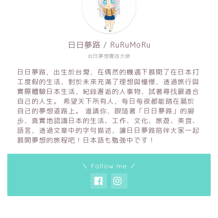
日日夢路 / RuRuMoRu
台日夢想實踐大使
日日夢路，出生於台灣，在偶然的機遇下展開了在日本打
工度假的生活，對於未來充滿了理想與憧憬，透過旅行與
實際體驗日本生活，紀錄邂逅的人事物，試著尋找最適合
自己的人生。 希望天下所有人，每日每夜都能踏在屬於
自己的夢想道路上。 邀請你，跟隨著「日日夢路」的腳
步，真實地認識日本的生活、工作、文化、旅遊、美食、
語言，透過文章中的字句描述，讓日日夢路陪伴大家一起
展開夢想的旅程吧！日本語も勉強中です！
＼ Follow me ／