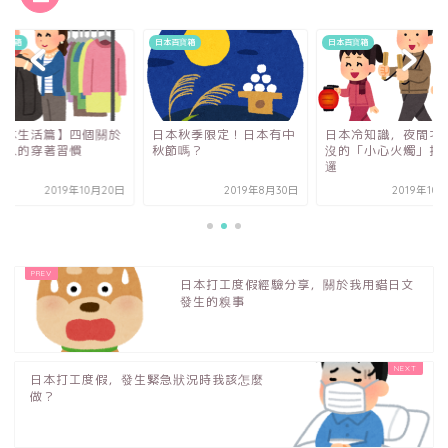
百寶箱
日本百寶箱
日本百寶箱
本秋季限定！日本有中
日本冷知識，夜間才會出
【日本生活篇】四個
節嗎？
沒的「小心火燭」打板巡
日本人的穿著習慣
邏
2019年8月30日
2019年10月12日
2019年10
日本打工度假經驗分享，關於我用錯日文
發生的糗事
日本打工度假，發生緊急狀況時我該怎麼
做？