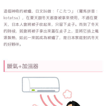
這個神奇的被爐，日文叫做：「こたつ」（羅馬拼音：
kotatsu），在夏天跟冬天都會被拿來使用，不過在夏
天，日本人會將被子收起來，只留下桌子。而到了冬天
的時候，就會將被子拿出來蓋在桌子上，並將它插上電
源製熱，如此一來就成為被爐了，是日本家庭對抗冬天
的好夥伴。
暖氣+加濕器