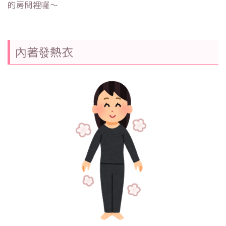
的房間裡囉～
內著發熱衣