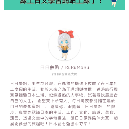
日日夢路 / RuRuMoRu
台日夢想實踐大使
日日夢路，出生於台灣，在偶然的機遇下展開了在日本打
工度假的生活，對於未來充滿了理想與憧憬，透過旅行與
實際體驗日本生活，紀錄邂逅的人事物，試著尋找最適合
自己的人生。 希望天下所有人，每日每夜都能踏在屬於
自己的夢想道路上。 邀請你，跟隨著「日日夢路」的腳
步，真實地認識日本的生活、工作、文化、旅遊、美食、
語言，透過文章中的字句描述，讓日日夢路陪伴大家一起
展開夢想的旅程吧！日本語も勉強中です！