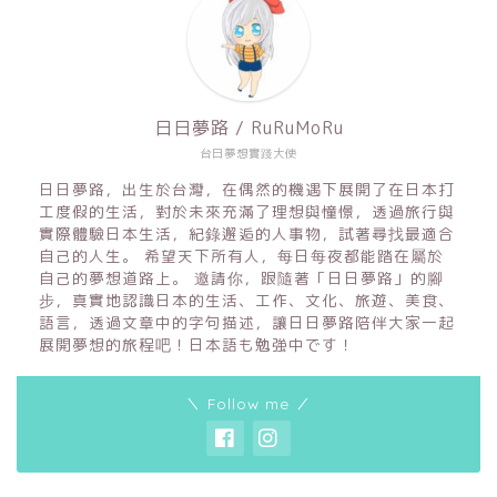
日日夢路 / RuRuMoRu
台日夢想實踐大使
日日夢路，出生於台灣，在偶然的機遇下展開了在日本打
工度假的生活，對於未來充滿了理想與憧憬，透過旅行與
實際體驗日本生活，紀錄邂逅的人事物，試著尋找最適合
自己的人生。 希望天下所有人，每日每夜都能踏在屬於
自己的夢想道路上。 邀請你，跟隨著「日日夢路」的腳
步，真實地認識日本的生活、工作、文化、旅遊、美食、
語言，透過文章中的字句描述，讓日日夢路陪伴大家一起
展開夢想的旅程吧！日本語も勉強中です！
＼ Follow me ／