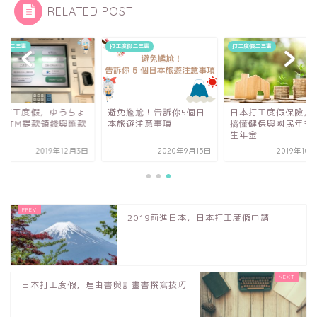
RELATED POST
度假二三事
打工度假二三事
打工度假二三事
本打工度假，ゆうちょ
避免尷尬！告訴你5個日
日本打工度假保險，
行ATM提款領錢與匯款
本旅遊注意事項
搞懂健保與國民年金
生年金
2019年12月3日
2020年9月15日
2019年10
2019前進日本，日本打工度假申請
日本打工度假，理由書與計畫書撰寫技巧