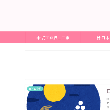
打工度假二三事
日本
―
日本百寶箱
隨
節
象