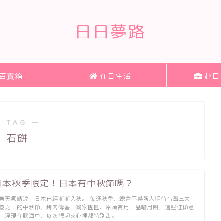
日日夢路
百寶箱
在日生活
赴日
 TAG ―
石餅
日本秋季限定！日本有中秋節嗎？
著天氣轉涼，日本已經漸漸入秋。 每逢秋季，總會不禁讓人期待台灣三大
慶之一的中秋節，烤肉傳香、闔家團圓、舉頭賞月、品嚐月餅，這些佳節意
，浮現在腦海中，每次想起來心裡都特別甜。 …